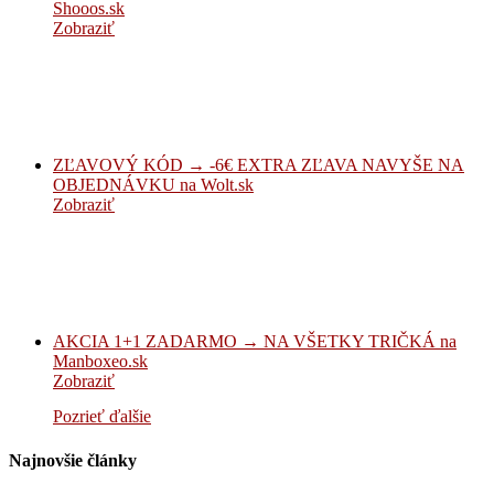
Shooos.sk
Zobraziť
ZĽAVOVÝ KÓD → -6€ EXTRA ZĽAVA NAVYŠE NA
OBJEDNÁVKU na Wolt.sk
Zobraziť
AKCIA 1+1 ZADARMO → NA VŠETKY TRIČKÁ na
Manboxeo.sk
Zobraziť
Pozrieť ďalšie
Najnovšie články