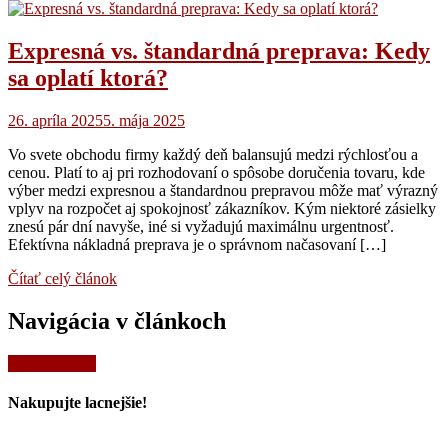
Expresná vs. štandardná preprava: Kedy
sa oplatí ktorá?
26. apríla 2025
5. mája 2025
Vo svete obchodu firmy každý deň balansujú medzi rýchlosťou a
cenou. Platí to aj pri rozhodovaní o spôsobe doručenia tovaru, kde
výber medzi expresnou a štandardnou prepravou môže mať výrazný
vplyv na rozpočet aj spokojnosť zákazníkov. Kým niektoré zásielky
znesú pár dní navyše, iné si vyžadujú maximálnu urgentnosť.
Efektívna nákladná preprava je o správnom načasovaní […]
Čítať celý článok
Navigácia v článkoch
Staršie články
Nakupujte lacnejšie!