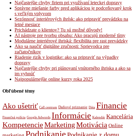
Najčastejšie chyby firiem pri využívaní leteckej dopravy
Správne miešanie farby pred aplikáciou je podceňovaný krok
s veľkým vplyvom
Sezónnosť interiérových ihrísk: ako pripraviť prevádzku na
letné mesiace
Prichádzate o klientov? Tu sú možné dôvody!
AI nástroje pre tvorbu obsahu: Ako pracujú moderné tímy
Modulárne interiérové ihriská: flexibilita pre rast prevádzky
Ako sa naučiť digitálne zručnosti: Sprievodca pre
začiatočníkov
Riadenie rizík v logistike: ako sa pripraviť na výpadky
dopravy
Najčastejšie chyby pri plánovaní vnútorného ihriska a ako sa
im vyhnúť
Najpopulárnejšie online kurzy roka 2025
Obľúbené témy
Financie
Ako ušetriť
Daňové priznanie
Call centrum
Dáta
Informácie
Kancelária
Finančná polícia
Google Adwords
Kalendár
Kompetencie
Marketing
Motivácia
Online
Podnikanie
Podnikanie z domu
marketing