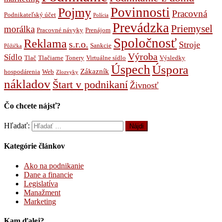
Povinnosti
Pojmy
Pracovná
Podnikateľský účet
Polícia
Prevádzka
Priemysel
morálka
Pracovné návyky
Prenájom
Spoločnosť
Reklama
s.r.o.
Stroje
Sankcie
Pôžička
Výroba
Sídlo
Tlač
Tlačiarne
Tonery
Virtuálne sídlo
Výsledky
Úspech
Úspora
Zákazník
hospodárenia
Web
Zlozvyky
nákladov
Štart v podnikaní
Živnosť
Čo chcete nájsť?
Hľadať:
Kategórie článkov
Ako na podnikanie
Dane a financie
Legislatíva
Manažment
Marketing
Kam ďalej?