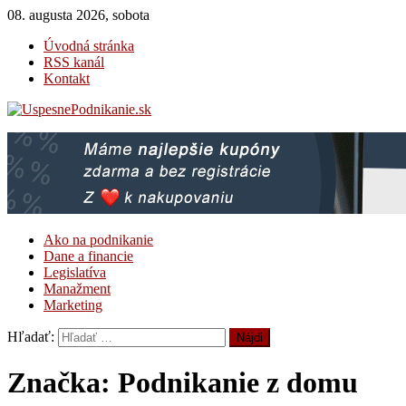
08. augusta 2026, sobota
Úvodná stránka
RSS kanál
Kontakt
UspesnePodnikanie.sk
Magazín pre úspešné podnikanie
Ako na podnikanie
Dane a financie
Legislatíva
Manažment
Marketing
Hľadať:
Značka: Podnikanie z domu