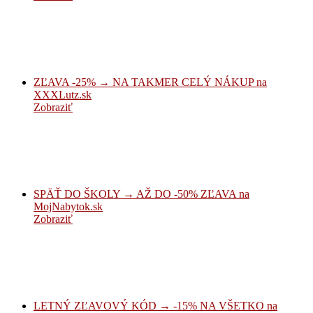
ZĽAVA -25% → NA TAKMER CELÝ NÁKUP na
XXXLutz.sk
Zobraziť
SPÄŤ DO ŠKOLY → AŽ DO -50% ZĽAVA na
MojNabytok.sk
Zobraziť
LETNÝ ZĽAVOVÝ KÓD → -15% NA VŠETKO na