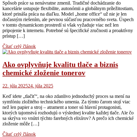
Spôsob práce sa nenávratne zmenil. Tradičné dochádzanie do
kancelárie ustupuje flexibilite, autonómii a globálnym príležitostiam,
ktoré prináša práca na diaľku. Model „home office“ už nie je len
dočasným riešením, ale pevnou súčasťou pracovného sveta. Úspech
v tomto dynamickom prostredí si však vyžaduje viac než len
pripojenie k internetu. Potrebné sú špecifické zručnosti a proaktívny
prístup […]
Čítať celý článok
Ako ovplyvňuje kvalitu tlače a biznis
chemické zloženie tonerov
22. júla 2025
24. júla 2025
Keď idete „tlačiť“, na oko zdanlivo jednoduchý proces sa mení na
symfóniu zložitého technického umenia. Za týmto čarom stojí viac
než len papier a stroj – atrament a toner sú hlavní protagonisti,
ktorých tajomstvá rozhodujú o výslednej kvalite každej tlače. Ale čo
sa skrýva vo vnútri týchto farebných elixírov? A prečo ich chemické
zloženie môže […]
Čítať celý článok