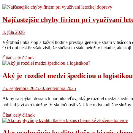
Najčastejšie chyby firiem pri využívaní le
3. júla 2026
Výrobná linka stojí a každá hodina prestoja generuje stratu v tisícoc
O tri dni neskôr však zistí, že súčiastka stále neleží v lietadle, ale 
Čítať celý článok
Aký je rozdiel medzi špedíciou a logistiko
25. septembra 2025
30. septembra 2025
Ak by sa spýtali desiatich podnikateľov, aký je rozdiel medzi špedício
pohľad javí ako totožné. V skutočnosti však ide o dve odlišné služb
Čítať celý článok
Ako ovplyvňuje kvalitu tlače a biznis chem