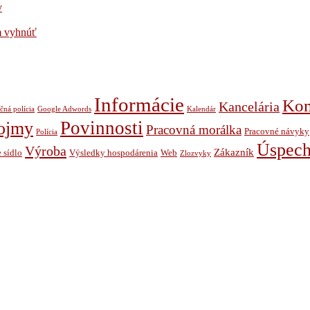
v
im vyhnúť
Informácie
Kom
Kancelária
čná polícia
Google Adwords
Kalendár
Povinnosti
ojmy
Pracovná morálka
Pracovné návyky
Polícia
Úspec
Výroba
Zákazník
 sídlo
Výsledky hospodárenia
Web
Zlozvyky