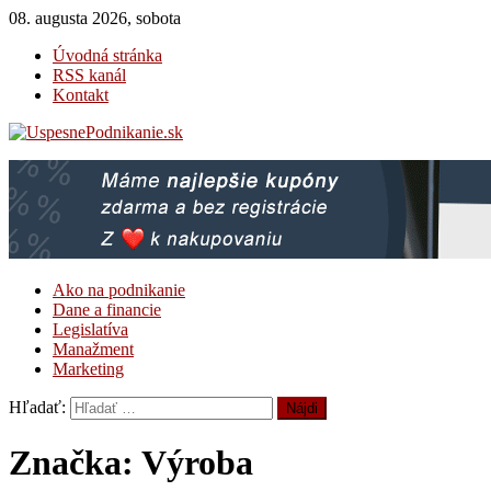
08. augusta 2026, sobota
Úvodná stránka
RSS kanál
Kontakt
UspesnePodnikanie.sk
Magazín pre úspešné podnikanie
Ako na podnikanie
Dane a financie
Legislatíva
Manažment
Marketing
Hľadať:
Značka: Výroba