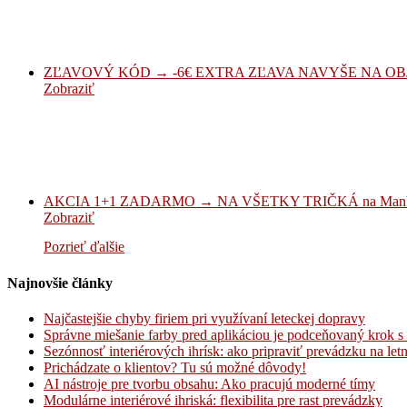
ZĽAVOVÝ KÓD → -6€ EXTRA ZĽAVA NAVYŠE NA OBJ
Zobraziť
AKCIA 1+1 ZADARMO → NA VŠETKY TRIČKÁ na Manb
Zobraziť
Pozrieť ďalšie
Najnovšie články
Najčastejšie chyby firiem pri využívaní leteckej dopravy
Správne miešanie farby pred aplikáciou je podceňovaný krok
Sezónnosť interiérových ihrísk: ako pripraviť prevádzku na let
Prichádzate o klientov? Tu sú možné dôvody!
AI nástroje pre tvorbu obsahu: Ako pracujú moderné tímy
Modulárne interiérové ihriská: flexibilita pre rast prevádzky