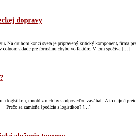
teckej dopravy
h eur. Na druhom konci sveta je pripravený kritický komponent, firma p
stojí v colnom sklade pre formálnu chybu vo faktúre. V tom spočíva […]
u?
u a logistikou, mnohí z nich by s odpoveďou zaváhali. A to najmä preto,
y. Prečo sa zamieňa špedícia s logistikou? […]
ické zloženie tonerov