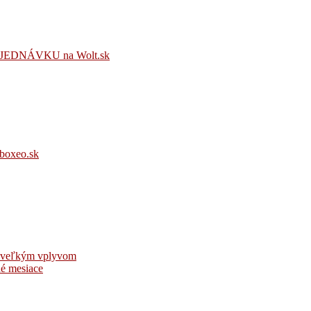
EDNÁVKU na Wolt.sk
oxeo.sk
 s veľkým vplyvom
né mesiace