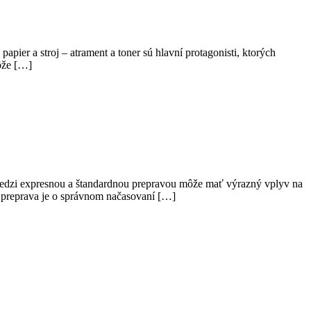
pier a stroj – atrament a toner sú hlavní protagonisti, ktorých
môže […]
 medzi expresnou a štandardnou prepravou môže mať výrazný vplyv na
á preprava je o správnom načasovaní […]