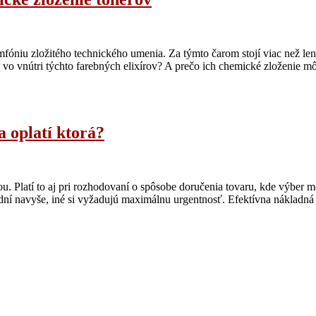
óniu zložitého technického umenia. Za týmto čarom stojí viac než len pa
va vo vnútri týchto farebných elixírov? A prečo ich chemické zloženie 
 oplatí ktorá?
u. Platí to aj pri rozhodovaní o spôsobe doručenia tovaru, kde výber
 dní navyše, iné si vyžadujú maximálnu urgentnosť. Efektívna nákladn