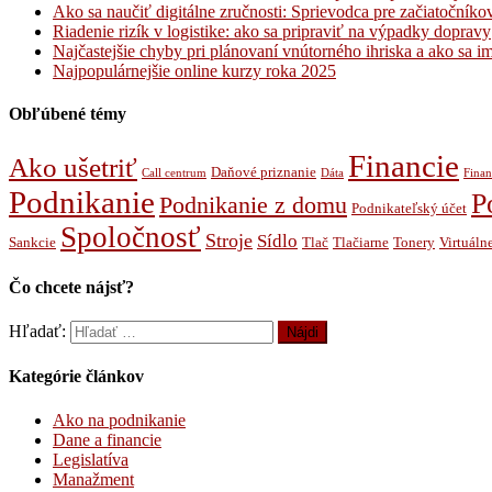
Ako sa naučiť digitálne zručnosti: Sprievodca pre začiatočníko
Riadenie rizík v logistike: ako sa pripraviť na výpadky dopravy
Najčastejšie chyby pri plánovaní vnútorného ihriska a ako sa 
Najpopulárnejšie online kurzy roka 2025
Obľúbené témy
Financie
Ako ušetriť
Daňové priznanie
Call centrum
Dáta
Finan
Podnikanie
P
Podnikanie z domu
Podnikateľský účet
Spoločnosť
Stroje
Sídlo
Sankcie
Tlač
Tlačiarne
Tonery
Virtuálne
Čo chcete nájsť?
Hľadať:
Kategórie článkov
Ako na podnikanie
Dane a financie
Legislatíva
Manažment