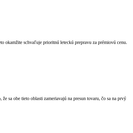
reto okamžite schvaľuje prioritnú leteckú prepravu za prémiovú cenu.
 že sa obe tieto oblasti zameriavajú na presun tovaru, čo sa na prvý