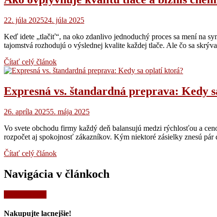
22. júla 2025
24. júla 2025
Keď idete „tlačiť“, na oko zdanlivo jednoduchý proces sa mení na symf
tajomstvá rozhodujú o výslednej kvalite každej tlače. Ale čo sa skrý
Čítať celý článok
Expresná vs. štandardná preprava: Kedy sa
26. apríla 2025
5. mája 2025
Vo svete obchodu firmy každý deň balansujú medzi rýchlosťou a ceno
rozpočet aj spokojnosť zákazníkov. Kým niektoré zásielky znesú pár
Čítať celý článok
Navigácia v článkoch
Staršie články
Nakupujte lacnejšie!