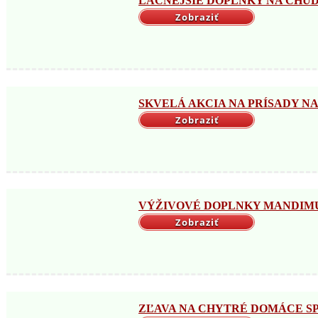
LACNEJŠIE DOPLNKY NA CHUDNU
Zobraziť
SKVELÁ AKCIA NA PRÍSADY NA 
Zobraziť
VÝŽIVOVÉ DOPLNKY MANDIMU →
Zobraziť
ZĽAVA NA CHYTRÉ DOMÁCE SPO