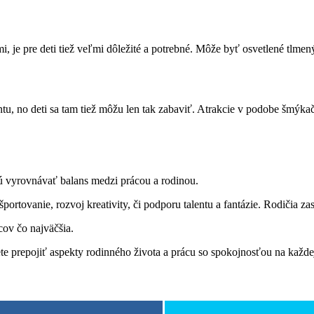
, je pre deti tiež veľmi dôležité a potrebné. Môže byť osvetlené tlme
ntu, no deti sa tam tiež môžu len tak zabaviť. Atrakcie v podobe šmýk
jú vyrovnávať balans medzi prácou a rodinou.
ortovanie, rozvoj kreativity, či podporu talentu a fantázie. Rodičia z
cov čo najväčšia.
ete prepojiť aspekty rodinného života a prácu so spokojnosťou na každe