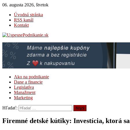
06. augusta 2026, štvrtok
Úvodná stránka
RSS kanál
Kontakt
UspesnePodnikanie.sk
Magazín pre úspešné podnikanie
Ako na podnikanie
Dane a financie
Legislatíva
Manažment
Marketing
Hľadať:
Firemné detské kútiky: Investícia, ktorá sa