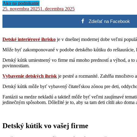
Ako na podnikanie
25. novembra 2025
1. decembra 2025
Zdieľať na Facebook
Detské interiérové ihrisko
je v dnešnej modernej dobe veľmi populár
Môže byť zakomponované v podobe detského kútiku do reštaurácie, k
Detský kútik umiestnený vo firme má mnoho predností a výhod, a to a
povinnostiam.
Vybavenie detských ihrísk
je pestré a rozmanité. Zahŕňa množstvo atr
Detský kútik môže byť vybavený čitateľskou zónou pre deti, oddycho
Fantázii sa medze nekladú a taktiež môže byť veľmi zaujímavé temati
jedinečným spôsobom. Dôležité je to, aby sa tam deti cítili ako doma a
Detský kútik vo vašej firme