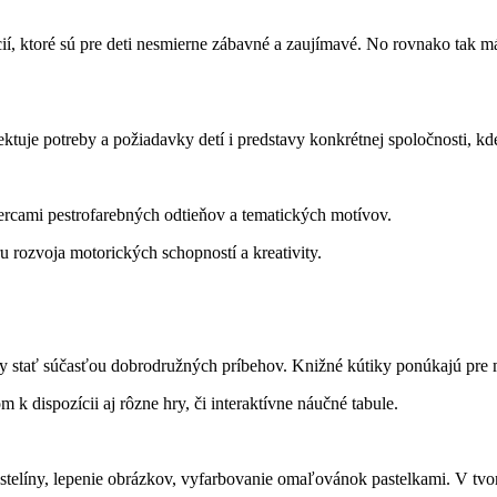
í, ktoré sú pre deti nesmierne zábavné a zaujímavé. No rovnako tak m
tuje potreby a požiadavky detí i predstavy konkrétnej spoločnosti, kd
cami pestrofarebných odtieňov a tematických motívov.
u rozvoja motorických schopností a kreativity.
ony stať súčasťou dobrodružných príbehov. Knižné kútiky ponúkajú pre
 dispozícii aj rôzne hry, či interaktívne náučné tabule.
stelíny, lepenie obrázkov, vyfarbovanie omaľovánok pastelkami. V tvor