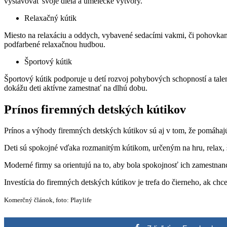
vystavovať svoje diela a umelecké výtvory.
Relaxačný kútik
Miesto na relaxáciu a oddych, vybavené sedacími vakmi, či pohovkami
podfarbené relaxačnou hudbou.
Športový kútik
Športový kútik podporuje u detí rozvoj pohybových schopností a tale
dokážu deti aktívne zamestnať na dlhú dobu.
Prínos firemných detských kútikov
Prínos a výhody firemných detských kútikov sú aj v tom, že pomáha
Deti sú spokojné vďaka rozmanitým kútikom, určeným na hru, relax, šp
Moderné firmy sa orientujú na to, aby bola spokojnosť ich zamestnan
Investícia do firemných detských kútikov je trefa do čierneho, ak chc
Komerčný článok, foto: Playlife