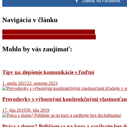
Zdieľať na Facebook
Navigácia v článku
Online kurzy dátovej analytiky: Vstúpte do sveta IT
Ako sa správne poistiť pri námornej preprave tovaru
Mohlo by vás zaujímať:
Tipy na zlepšenie komunikácie s ľuďmi
1. apríla 2021
22. augusta 2023
Prevodovky s výbornými konštrukčnými vlastnosťami
17. júla 2019
30. júla 2019
Práca z domu? Prihláste sa na kurz a zarábajte bez 