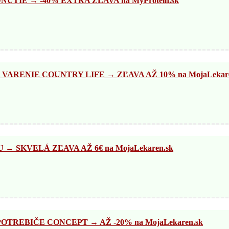
TIE → -40% EXTRA ZĽAVA na MyProtein.sk
VARENIE COUNTRY LIFE → ZĽAVA AŽ 10% na MojaLekare
 SKVELÁ ZĽAVA AŽ 6€ na MojaLekaren.sk
TREBIČE CONCEPT → AŽ -20% na MojaLekaren.sk