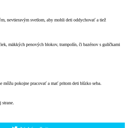
ným, nevtieravým svetlom, aby mohli deti oddychovať a tiež
ačiek, mäkkých penových blokov, trampolín, či bazénov s guličkami
ase môžu pokojne pracovať a mať pritom deti blízko seba.
j strane.