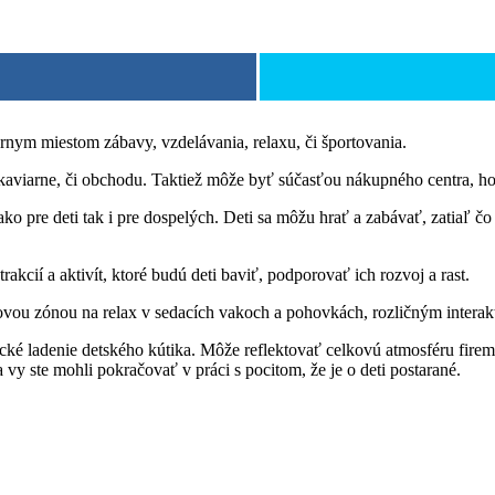
nym miestom zábavy, vzdelávania, relaxu, či športovania.
aviarne, či obchodu. Taktiež môže byť súčasťou nákupného centra, h
ko pre deti tak i pre dospelých. Deti sa môžu hrať a zabávať, zatiaľ
akcií a aktivít, ktoré budú deti baviť, podporovať ich rozvoj a rast.
vou zónou na relax v sedacích vakoch a pohovkách, rozličným interakt
cké ladenie detského kútika. Môže reflektovať celkovú atmosféru fire
 vy ste mohli pokračovať v práci s pocitom, že je o deti postarané.