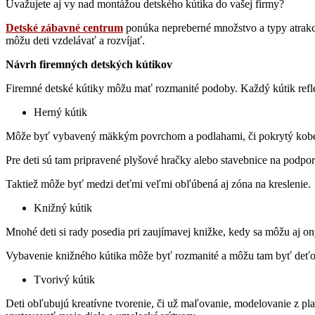
Uvažujete aj vy nad montážou detského kútika do vašej firmy?
Detské zábavné centrum
ponúka nepreberné množstvo a typy atrakci
môžu deti vzdelávať a rozvíjať.
Návrh firemných detských kútikov
Firemné detské kútiky môžu mať rozmanité podoby. Každý kútik reflek
Herný kútik
Môže byť vybavený mäkkým povrchom a podlahami, či pokrytý kober
Pre deti sú tam pripravené plyšové hračky alebo stavebnice na podpor
Taktiež môže byť medzi deťmi veľmi obľúbená aj zóna na kreslenie.
Knižný kútik
Mnohé deti si rady posedia pri zaujímavej knižke, kedy sa môžu aj 
Vybavenie knižného kútika môže byť rozmanité a môžu tam byť deťom k
Tvorivý kútik
Deti obľubujú kreatívne tvorenie, či už maľovanie, modelovanie z pla