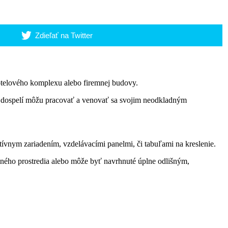
Zdieľať na Twitter
otelového komplexu alebo firemnej budovy.
 čo dospelí môžu pracovať a venovať sa svojim neodkladným
ívnym zariadením, vzdelávacími panelmi, či tabuľami na kreslenie.
mného prostredia alebo môže byť navrhnuté úplne odlišným,