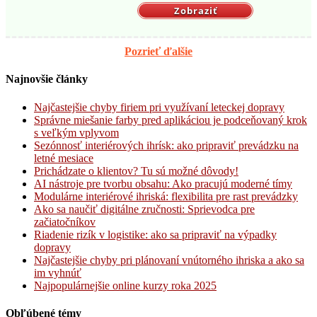
Zobraziť
Pozrieť ďalšie
Najnovšie články
Najčastejšie chyby firiem pri využívaní leteckej dopravy
Správne miešanie farby pred aplikáciou je podceňovaný krok
s veľkým vplyvom
Sezónnosť interiérových ihrísk: ako pripraviť prevádzku na
letné mesiace
Prichádzate o klientov? Tu sú možné dôvody!
AI nástroje pre tvorbu obsahu: Ako pracujú moderné tímy
Modulárne interiérové ihriská: flexibilita pre rast prevádzky
Ako sa naučiť digitálne zručnosti: Sprievodca pre
začiatočníkov
Riadenie rizík v logistike: ako sa pripraviť na výpadky
dopravy
Najčastejšie chyby pri plánovaní vnútorného ihriska a ako sa
im vyhnúť
Najpopulárnejšie online kurzy roka 2025
Obľúbené témy