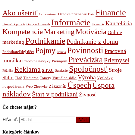
Financie
Ako ušetriť
Daňové priznanie
Call centrum
Dáta
Informácie
Kancelária
Finančná polícia
Google Adwords
Kalendár
Kompetencie
Marketing
Motivácia
Online
Podnikanie
Podnikanie z domu
marketing
Povinnosti
Pojmy
Pracovná
Podnikateľský účet
Polícia
Prevádzka
Priemysel
morálka
Pracovné návyky
Prenájom
Spoločnosť
Reklama
s.r.o.
Stroje
Sankcie
Pôžička
Výroba
Sídlo
Tlač
Tlačiarne
Tonery
Virtuálne sídlo
Výsledky
Úspech
Úspora
Zákazník
hospodárenia
Web
Zlozvyky
nákladov
Štart v podnikaní
Živnosť
Čo chcete nájsť?
Hľadať:
Kategórie článkov