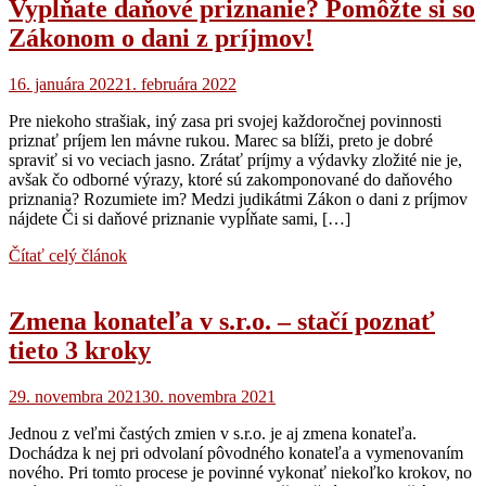
Vypĺňate daňové priznanie? Pomôžte si so
Zákonom o dani z príjmov!
16. januára 2022
1. februára 2022
Pre niekoho strašiak, iný zasa pri svojej každoročnej povinnosti
priznať príjem len mávne rukou. Marec sa blíži, preto je dobré
spraviť si vo veciach jasno. Zrátať príjmy a výdavky zložité nie je,
avšak čo odborné výrazy, ktoré sú zakomponované do daňového
priznania? Rozumiete im? Medzi judikátmi Zákon o dani z príjmov
nájdete Či si daňové priznanie vypĺňate sami, […]
Čítať celý článok
Zmena konateľa v s.r.o. – stačí poznať
tieto 3 kroky
29. novembra 2021
30. novembra 2021
Jednou z veľmi častých zmien v s.r.o. je aj zmena konateľa.
Dochádza k nej pri odvolaní pôvodného konateľa a vymenovaním
nového. Pri tomto procese je povinné vykonať niekoľko krokov, no