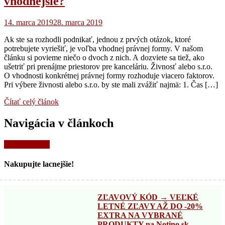
vhodnejšie?
14. marca 2019
28. marca 2019
Ak ste sa rozhodli podnikať, jednou z prvých otázok, ktoré
potrebujete vyriešiť, je voľba vhodnej právnej formy. V našom
článku si povieme niečo o dvoch z nich. A dozviete sa tiež, ako
ušetriť pri prenájme priestorov pre kanceláriu. Živnosť alebo s.r.o.
O vhodnosti konkrétnej právnej formy rozhoduje viacero faktorov.
Pri výbere živnosti alebo s.r.o. by ste mali zvážiť najmä: 1. Čas […]
Čítať celý článok
Navigácia v článkoch
Novšie články
Nakupujte lacnejšie!
ZĽAVOVÝ KÓD → VEĽKÉ
LETNÉ ZĽAVY AŽ DO -20%
EXTRA NA VYBRANÉ
PRODUKTY na Notino.sk