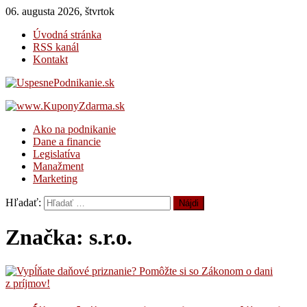
06. augusta 2026, štvrtok
Úvodná stránka
RSS kanál
Kontakt
UspesnePodnikanie.sk
Magazín pre úspešné podnikanie
Ako na podnikanie
Dane a financie
Legislatíva
Manažment
Marketing
Hľadať:
Značka: s.r.o.