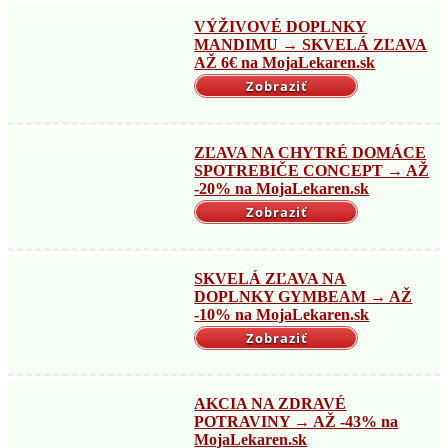
VÝŽIVOVÉ DOPLNKY
MANDIMU → SKVELÁ ZĽAVA
AŽ 6€ na MojaLekaren.sk
Zobraziť
ZĽAVA NA CHYTRÉ DOMÁCE
SPOTREBIČE CONCEPT → AŽ
-20% na MojaLekaren.sk
Zobraziť
SKVELÁ ZĽAVA NA
DOPLNKY GYMBEAM → AŽ
-10% na MojaLekaren.sk
Zobraziť
AKCIA NA ZDRAVÉ
POTRAVINY → AŽ -43% na
MojaLekaren.sk