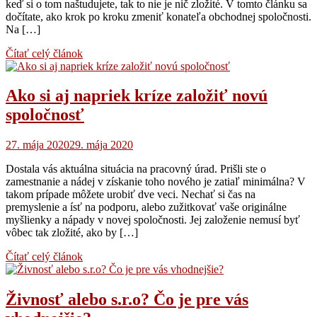
keď si o tom naštudujete, tak to nie je nič zložité. V tomto článku sa
dočítate, ako krok po kroku zmeniť konateľa obchodnej spoločnosti.
Na […]
Čítať celý článok
Ako si aj napriek kríze založiť novú
spoločnosť
27. mája 2020
29. mája 2020
Dostala vás aktuálna situácia na pracovný úrad. Prišli ste o
zamestnanie a nádej v získanie toho nového je zatiaľ minimálna? V
takom prípade môžete urobiť dve veci. Nechať si čas na
premyslenie a ísť na podporu, alebo zužitkovať vaše originálne
myšlienky a nápady v novej spoločnosti. Jej založenie nemusí byť
vôbec tak zložité, ako by […]
Čítať celý článok
Živnosť alebo s.r.o? Čo je pre vás