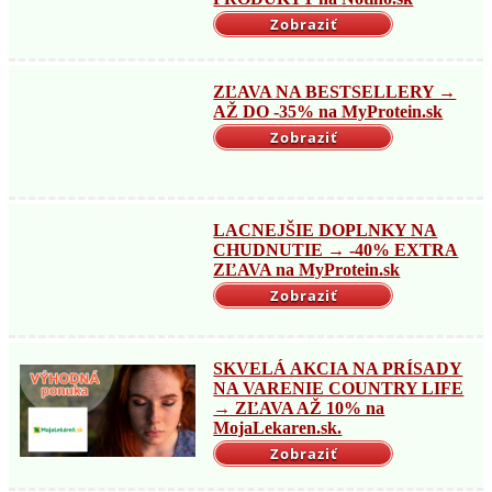
Zobraziť
ZĽAVA NA BESTSELLERY →
AŽ DO -35% na MyProtein.sk
Zobraziť
LACNEJŠIE DOPLNKY NA
CHUDNUTIE → -40% EXTRA
ZĽAVA na MyProtein.sk
Zobraziť
SKVELÁ AKCIA NA PRÍSADY
NA VARENIE COUNTRY LIFE
→ ZĽAVA AŽ 10% na
MojaLekaren.sk.
Zobraziť